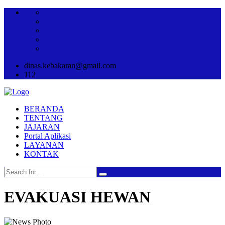
dinas.kebakaran@gmail.com
112
BERANDA
TENTANG
JAJARAN
Portal Aplikasi
LAYANAN
KONTAK
EVAKUASI HEWAN