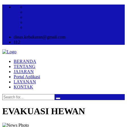
dinas.kebakaran@gmail.com
112
BERANDA
TENTANG
JAJARAN
Portal Aplikasi
LAYANAN
KONTAK
EVAKUASI HEWAN