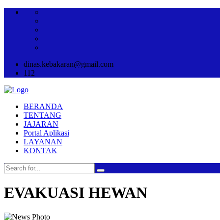
dinas.kebakaran@gmail.com
112
BERANDA
TENTANG
JAJARAN
Portal Aplikasi
LAYANAN
KONTAK
EVAKUASI HEWAN