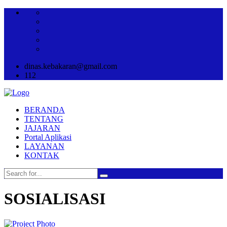
dinas.kebakaran@gmail.com
112
BERANDA
TENTANG
JAJARAN
Portal Aplikasi
LAYANAN
KONTAK
SOSIALISASI