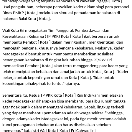
terhadap warga yang terjebak kebakaran di kawasan Ngagel [ Kota ].
Usai pengukuhan, beberapa perwakilan kader didampingi para personel
Dinas PMKP [ Kota ] melakukan simulasi pemadaman kebakaran di
halaman Balai Kota [ Kota ].
Wali Kota Eri mengatakan Tim Penggerak Pemberdayaan dan
Kesejahteraan Keluarga (TP PKK) Kota [ Kota ] ikut berperan untuk
membantu Pemkot [ Kota ] dalam meringankan, menghentikan, dan
mencegah bencana, khususnya bencana kebakaran. Makanya, kader
Madagaskar dibentuk untuk membantu memberikan sosialisasi
penanganan kebakaran di tingkat kelurahan hingga RT/RW. Eri
memastikan Pemkot [ Kota ] akan terus menggandeng para kader yang
telah menciptakan kebaikan dan amal jariah untuk Kota [ Kota ]. "Kader
bekerja untuk kepentingan umat dan Kota [ Kota ]. Tidak untuk
kepentingan pihak-pihak tertentu," ujarnya.
Sementara itu, Ketua TP PKK Kota [ Kota ] Rini Indriyani menjelaskan
kader Madagaskar diharapkan bisa membantu para ibu rumah tangga
agar tidak panik dalam menangani kebakaran. Sebab, lingkup terkecil
yang dapat membantu pemadaman adalah warga sekitar. "Sehingga,
dengan adanya kader Madagaskar ini, pada tiga menit pertama adalah
kunci penanganan kebakaran dan harus diselesaikan sebelum
menyebar," kata istri Wali Kota [ Kota ] Eri Cahyadi ini.