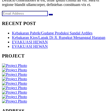
Detracto contentiones te est, brute ipsum consul an vis. Mea ei
regione blandit ullamcorper, definiebas constituam vix ei.
RECENT POST
Kebakaran Pabrik/Gudang Produksi Sandal Ardiles
Kebakaran Kios/Lapak Di Jl. Rungkut Menanggal Harapan
EVAKUASI HEWAN
EVAKUASI HEWAN
PROJECT
ADDRESS