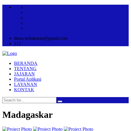
dinas.kebakaran@gmail.com
112
BERANDA
TENTANG
JAJARAN
Portal Aplikasi
LAYANAN
KONTAK
Madagaskar