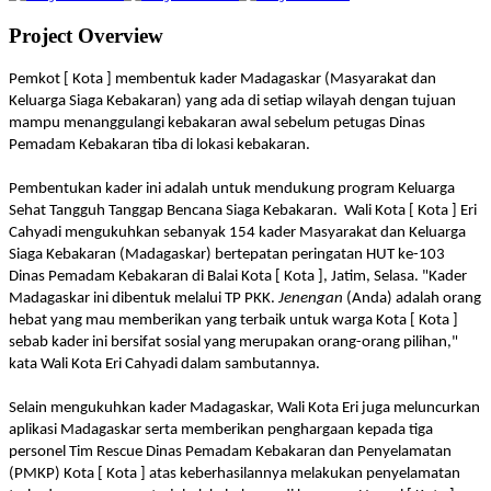
Project Overview
Pemkot [ Kota ] membentuk kader Madagaskar (Masyarakat dan
Keluarga Siaga Kebakaran) yang ada di setiap wilayah dengan tujuan
mampu menanggulangi kebakaran awal sebelum petugas Dinas
Pemadam Kebakaran tiba di lokasi kebakaran.
Pembentukan kader ini adalah untuk mendukung program Keluarga
Sehat Tangguh Tanggap Bencana Siaga Kebakaran.
Wali Kota [ Kota ] Eri
Cahyadi mengukuhkan sebanyak 154 kader Masyarakat dan Keluarga
Siaga Kebakaran (Madagaskar) bertepatan peringatan HUT ke-103
Dinas Pemadam Kebakaran di Balai Kota [ Kota ], Jatim, Selasa. "Kader
Madagaskar ini dibentuk melalui TP PKK.
Jenengan
(Anda) adalah orang
hebat yang mau memberikan yang terbaik untuk warga Kota [ Kota ]
sebab kader ini bersifat sosial yang merupakan orang-orang pilihan,"
kata Wali Kota Eri Cahyadi dalam sambutannya.
Selain mengukuhkan kader Madagaskar, Wali Kota Eri juga meluncurkan
aplikasi Madagaskar serta memberikan penghargaan kepada tiga
personel Tim Rescue Dinas Pemadam Kebakaran dan Penyelamatan
(PMKP) Kota [ Kota ] atas keberhasilannya melakukan penyelamatan